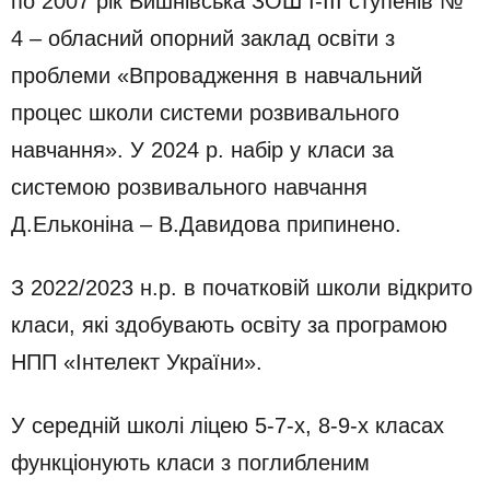
по 2007 рік Вишнівська ЗОШ І-ІІІ ступенів №
4 – обласний опорний заклад освіти з
проблеми «Впровадження в навчальний
процес школи системи розвивального
навчання». У 2024 р. набір у класи за
системою розвивального навчання
Д.Ельконіна – В.Давидова припинено.
З 2022/2023 н.р. в початковій школи відкрито
класи, які здобувають освіту за програмою
НПП «Інтелект України».
У середній школі ліцею 5-7-х, 8-9-х класах
функціонують класи з поглибленим