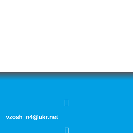
vzosh_n4@ukr.net